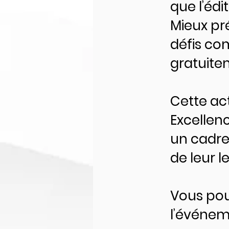
que l’édi
Mieux pr
défis co
gratuite
Cette act
Excellenc
un cadre 
de leur l
Vous po
l’événem