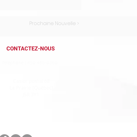
Prochaine Nouvelle >
CONTACTEZ-NOUS
Téléphone : 450 465-0360
Casier postal 68
La Prairie (Québec)
J5R 3Y1