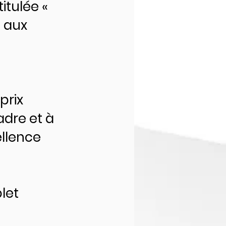
itulée «
e aux
prix
adre et à
ellence
let