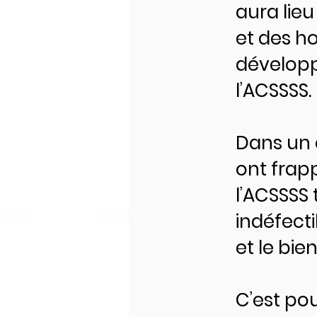
aura lie
et des ho
développ
l’ACSSSS.
Dans un 
ont frap
l’ACSSSS
indéfect
et le bi
C’est po