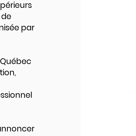
upérieurs
 de
nisée par
é Québec
ion,
ssionnel
’annoncer