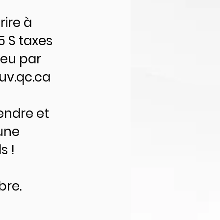
ire à
5 $ taxes
ieu par
uv.qc.ca
endre et
 une
s !
bre.