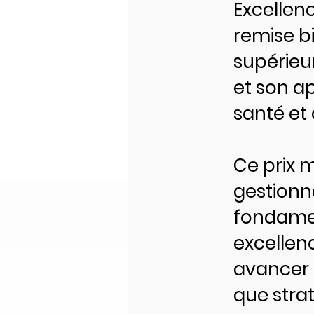
Excellenc
remise b
supérieu
et son a
santé et
Ce prix 
gestionna
fondament
excellen
avancer 
que stra