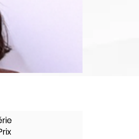
érie
rix