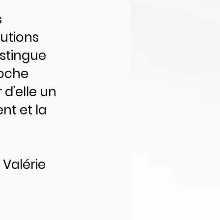
s
lutions
istingue
roche
d’elle un
nt et la
 Valérie