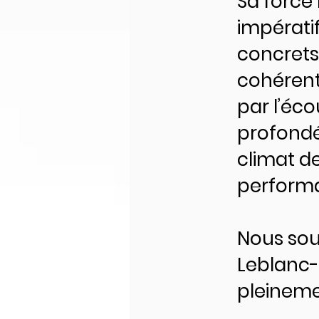
Sa force 
impérati
concrets 
cohérent
par l’éco
profondé
climat d
performa
Nous souh
Leblanc-
pleineme