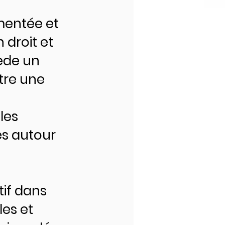
mentée et
 droit et
ède un
ntre une
les
es autour
tif dans
les et