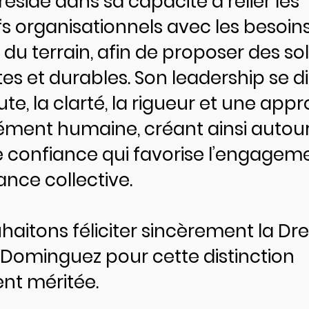
réside dans sa capacité à relier les
fs organisationnels avec les besoin
du terrain, afin de proposer des so
es et durables. Son leadership se d
ute, la clarté, la rigueur et une app
ment humaine, créant ainsi autour 
e confiance qui favorise l’engageme
nce collective.
aitons féliciter sincèrement la Dre
Dominguez pour cette distinction
nt méritée.