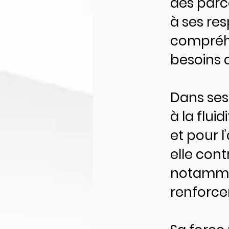
des parco
à ses res
compréhen
besoins 
Dans ses
à la flui
et pour l
elle cont
notammen
renforcer