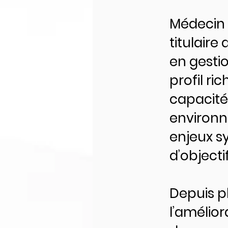
Médecin 
titulair
en gesti
profil ri
capacité
environn
enjeux s
d’object
Depuis pl
l’amélior