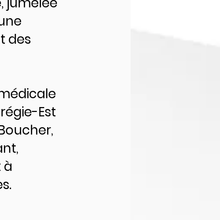
e, jumelée
 une
t des
 médicale
érégie-Est
-Boucher,
ant,
 à
s.