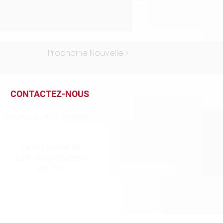
Prochaine Nouvelle >
CONTACTEZ-NOUS
Téléphone : 450 465-0360
Casier postal 68
La Prairie (Québec)
J5R 3Y1