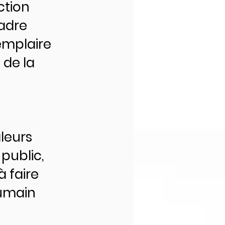
ction
cadre
emplaire
 de la
aleurs
public,
à faire
humain