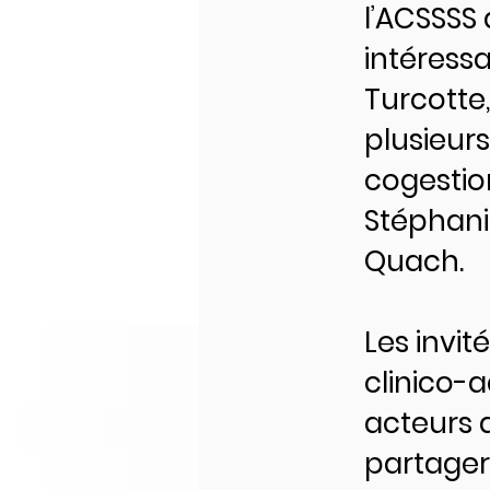
l’ACSSSS 
intéressa
Turcotte
plusieur
cogestion
Stéphani
Quach.
Les invi
clinico-a
acteurs a
partager