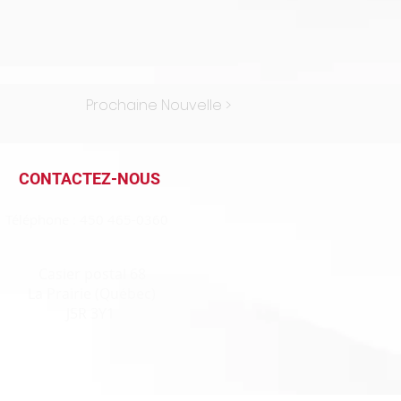
Prochaine Nouvelle >
CONTACTEZ-NOUS
Téléphone : 450 465-0360
Casier postal 68
La Prairie (Québec)
J5R 3Y1