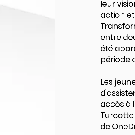
leur visi
action e
Transfor
entre de
été abor
période 
Les jeun
d’assiste
accès à 
Turcotte 
de OneDr