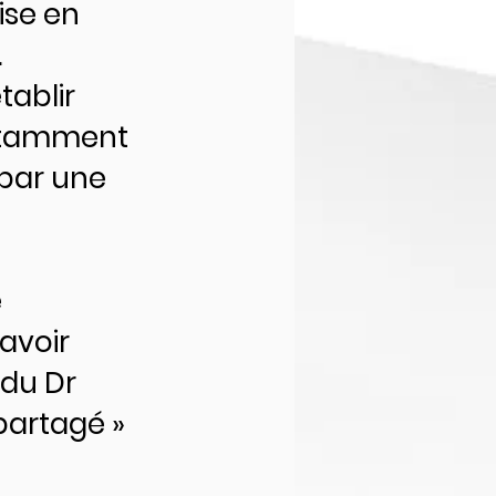
ise en
.
tablir
notamment
 par une
é
 avoir
 du Dr
partagé »