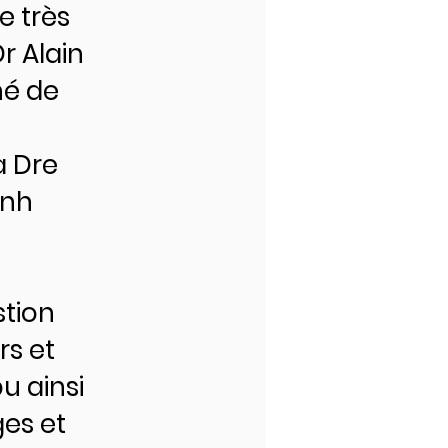
ne très
r Alain
né de
a Dre
inh
stion
rs et
pu ainsi
ges et