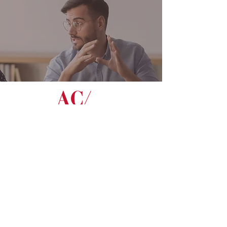
CONTACTEZ-NOUS
Courriel général :
acssss@ssss.gouv.qc.ca