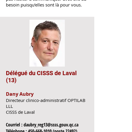
besoin puisqu’elles sont là pour vous.
Délégué du CISSS de Laval
(13)
Dany Aubry
Directeur clinico-administratif OPTILAB
LLL
CISSS de Laval
Courriel :
daubry_reg13@ssss.gouv.qc.ca
Téléphone :
450-668-1010
(poste 22492)