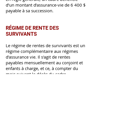
d’un montant d’assurance-vie de 6 400 $
payable à sa succession.
RÉGIME DE RENTE DES
SURVIVANTS
Le régime de rentes de survivants est un
régime complémentaire aux
régimes
d'assurance vie
. Il s'agit de rentes
payables mensuellement au conjoint et
enfants à charge, et ce, à compter du
mois suivant le décès du cadre.
RÉGIME D'ASSURANCE-SALAIRE
DE LONGUE DURÉE
Le régime d'assurance-salaire de longue
durée débute à la fin du délai de carence
de 104 semaines correspondant à la
durée du régime d'assurance-salaire de